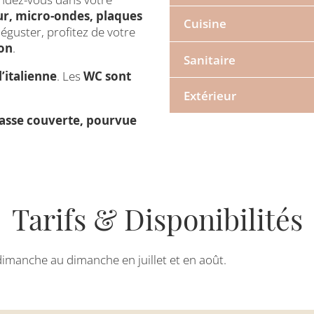
eur, micro-ondes, plaques
Lit double de 140cm
Cuisine
TV
éguster, profitez de votre
Chambre 2
ion
.
Sanitaire
Lave-vaisselle, réfrigérate
Trois lits simples de 80cm
cafetière
’italienne
. Les
WC sont
Extérieur
Douche à l’italienne et WC
asse couverte, pourvue
Terrasse couverte avec tab
Tarifs & Disponibilités
imanche au dimanche en juillet et en août.