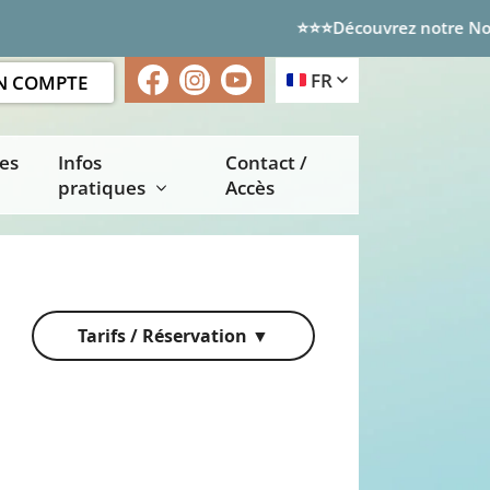
⭐⭐⭐Découvrez notre Nouvel Esp
Facebook
Instagram
Youtube
FR
 COMPTE
ces
Infos
Contact /
pratiques
Accès
Tarifs / Réservation ▼