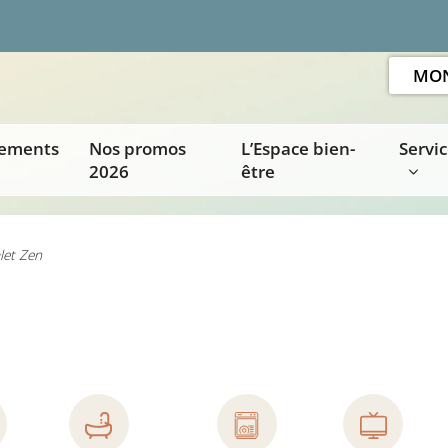
MON
ements
Nos promos
L’Espace bien-
Servi
2026
être
let Zen