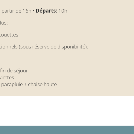
 partir de 16h •
Départs:
10h
lus:
 couettes
tionnels
(sous réserve de disponibilité):
in de séjour
viettes
it parapluie + chaise haute