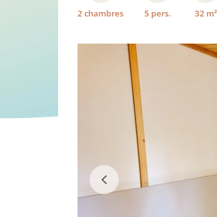
2 chambres
5 pers.
32 m²