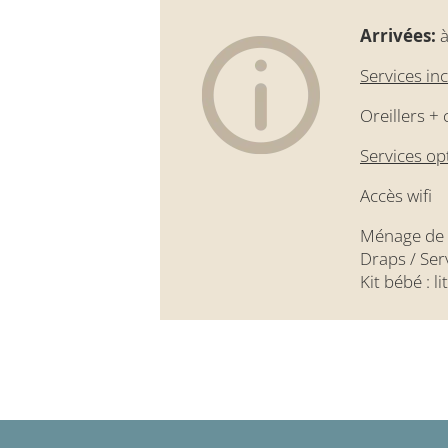
Arrivées:
à
Services inc
Oreillers +
Services op
Accès wifi
Ménage de f
Draps / Ser
Kit bébé : l