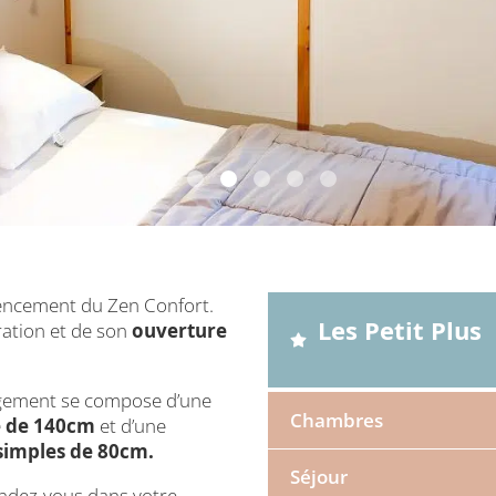
gencement du Zen Confort.
Les Petit Plus
ration et de son
ouverture
rgement se compose d’une
Chambres
e de 140cm
et d’une
simples de 80cm.
Séjour
Chambre 1
ndez-vous dans votre